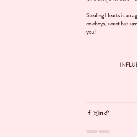
Stealing Hearts is an a
cowboys, sweet but sassy
you!
INFLU