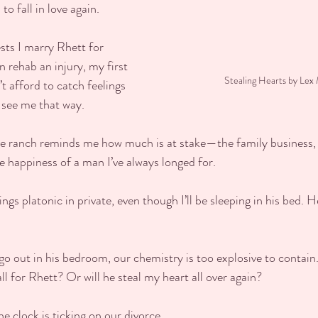
to fall in love again.  
ts I marry Rhett for 
n rehab an injury, my first 
Stealing Hearts by Lex 
n’t afford to catch feelings 
see me that way.
he ranch reminds me how much is at stake—the family business, 
e happiness of a man I’ve always longed for.
ings platonic in private, even though I’ll be sleeping in his bed. 
go out in his bedroom, our chemistry is too explosive to contain
ll for Rhett? Or will he steal my heart all over again?
e clock is ticking on our divorce.