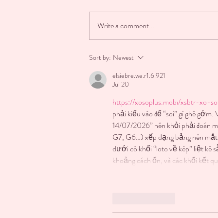
Write a comment...
★ FAKE WIFE ERA WAS FUN
Sort by:
Newest
UNTIL HIS EX STARTED
elsiebre.we.r1.6.921
ACTING LIKE THE MAIN
Jul 20
CHARACTER IN MY
MARRIAGE ★
https://xosoplus.mobi/xsbtr-xo-s
phải kiểu vào để “soi” gì ghê gớm. 
14/07/2026” nên khỏi phải đoán mìn
G7, G6…) xếp dạng bảng nên mắt mì
dưới có khối “loto về kép” liệt kê 
khoảng cách ổn, và các khối kết qu
Like
Reply