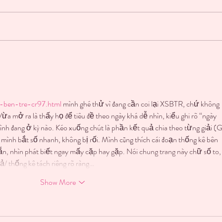
★ YO
★ HAVE YOU READ
GATHERING STORMS YET?
★
o-ben-tre-cr97.html
 mình ghé thử vì đang cần coi lại XSBTR, chứ không 
Vừa mở ra là thấy họ để tiêu đề theo ngày khá dễ nhìn, kiểu ghi rõ “ngày 
h đang ở kỳ nào. Kéo xuống chút là phần kết quả chia theo từng giải (G
nh bắt số nhanh, không bị rối. Mình cũng thích cái đoạn thống kê bên 
sẵn, nhìn phát biết ngay mấy cặp hay gặp. Nói chung trang này chữ số to,
ả/ thống kê tách riêng rõ ràng…
Show More