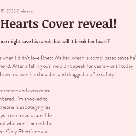
 15, 2025
2 min read
 Hearts Cover reveal!
ce might save his ranch, but will it break her heart?
 when I didn’t love Rhett Walker, which is complicated since he’
riend. After a falling out, we didn’t speak for years—until today
threw me over his shoulder, and dragged me “to safety.”
otective and even more 
bered. I’m shocked to 
omeone is sabotaging his 
days from foreclosure. He 
end who won’t extend the 
ed. Only Rhett’s now a 