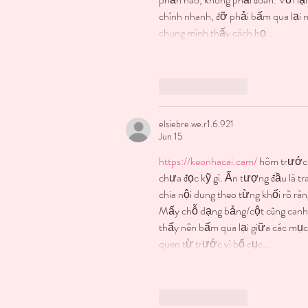
chính nhanh, đỡ phải bấm qua lại 
chung mình thấy cách họ…
Like
Reply
elsiebre.we.r1.6.921
Jun 15
https://keonhacai.cam/
 hôm trước 
chưa đọc kỹ gì. Ấn tượng đầu là t
chia nội dung theo từng khối rõ ràn
Mấy chỗ dạng bảng/cột cũng canh t
thấy nên bấm qua lại giữa các mục
quen từ trước vì bố cục…
Like
Reply