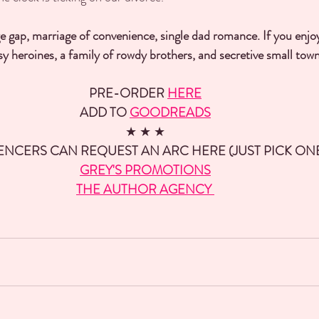
ge gap, marriage of convenience, single dad romance. If you enj
 heroines, a family of rowdy brothers, and secretive small towns
PRE-ORDER 
HERE
ADD TO 
GOODREADS
★ ★ ★
ENCERS CAN REQUEST AN ARC HERE (JUST PICK ONE
GREY'S PROMOTIONS
THE AUTHOR AGENCY 