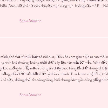
nhiều. Menu để khá nổi nên chuyển mục cũng tiện, không cần mò lâu. Nói
Show More
mình ghé thử vì thấy bạn bè nói qua, kiểu vào xem giao diện ra sao thôi 
rang nhìn khá thoáng, không nhồi chữ dày đặc nên mắt đỡ mệt. Mình để ý
g, kéo xuống là thấy mạch thông tin chạy theo hàng lối chứ không bị loạn
hẳng, nhìn lướt vẫn bắt được ý chính nhanh. Thanh menu đặt ở vị trí d
 khá tiện, không phải tìm vòng vòng. Nói chung cảm giác dùng giống như 
Show More