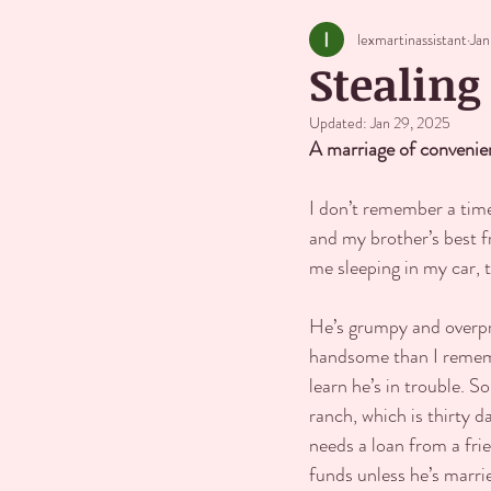
lexmartinassistant
Jan
Stealing
Updated:
Jan 29, 2025
A marriage of convenien
I don’t remember a time
and my brother’s best f
me sleeping in my car, 
He’s grumpy and overpr
handsome than I remem
learn he’s in trouble. S
ranch, which is thirty 
needs a loan from a fri
funds unless he’s marri