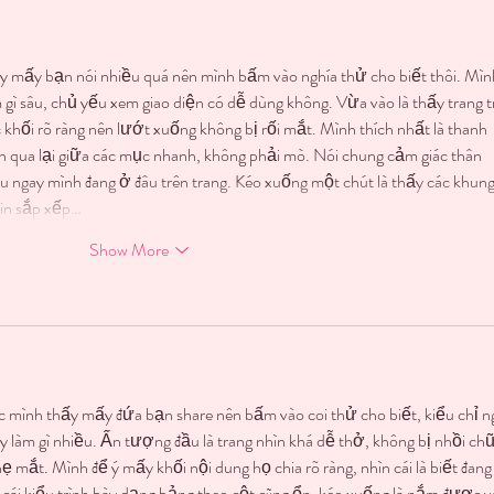
 mấy bạn nói nhiều quá nên mình bấm vào nghía thử cho biết thôi. Mìn
 gì sâu, chủ yếu xem giao diện có dễ dùng không. Vừa vào là thấy trang t
 khối rõ ràng nên lướt xuống không bị rối mắt. Mình thích nhất là thanh 
 qua lại giữa các mục nhanh, không phải mò. Nói chung cảm giác thân 
u ngay mình đang ở đâu trên trang. Kéo xuống một chút là thấy các khung
tin sắp xếp…
Show More
 mình thấy mấy đứa bạn share nên bấm vào coi thử cho biết, kiểu chỉ n
y làm gì nhiều. Ấn tượng đầu là trang nhìn khá dễ thở, không bị nhồi chữ
 mắt. Mình để ý mấy khối nội dung họ chia rõ ràng, nhìn cái là biết đang
 cái kiểu trình bày dạng bảng theo cột cũng ổn, kéo xuống là nắm được và