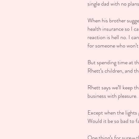
single dad with no plans 
When his brother sugges
health insurance so I ca
reaction is hell no. I ca
for someone who won’t 
But spending time at t
Rhett’s children, and th
Rhett says we’ll keep th
business with pleasure.
Except when the lights 
Would it be so bad to fa
One thing’s for sure—th