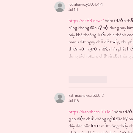
lydiaharve.y50.4.4.4
Jul 10
https://ok88.news/
 hôm trước thấy
cũng không đọc kỹ nội dung hay làm
bày khá thoáng, kiểu chia thành các
menu đặt ngay chỗ dễ thấy, chuyển
thiện với người mới, nhìn phát hiể
dung tách bạch, chữ và cột thông 
Like
Reply
katrinacha.vez.52.0.2
Jul 06
https://keonhacai55.lol/
 hôm trước
giao diện chứ không ngồi đọc kỹ ha
dày đặc nên lướt một vòng thấy nhẹ
phần nào, không phải đoán. Với lại