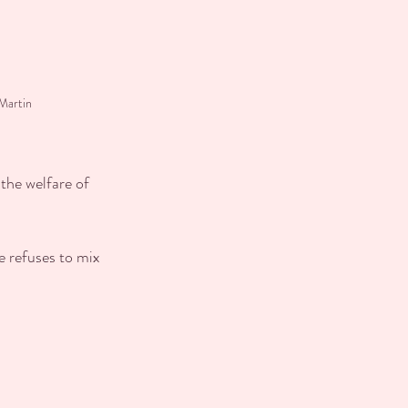
Martin
the welfare of 
He refuses to mix 
.